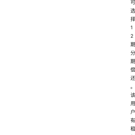
择
1
2 
首
页
最
新
口
子
用
卡
指