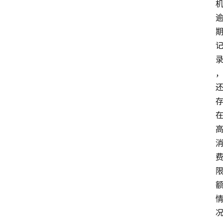
南
登录
注册
行
业
资
讯
口
子
交
流