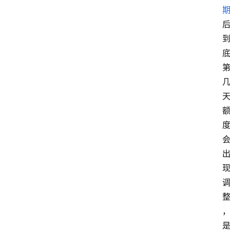
南
登录
注册
行
业
资
讯
口
子
交
流