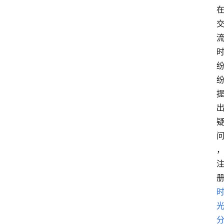
首
页
最
新
口
子
用
卡
指