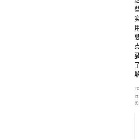
2
行
阅