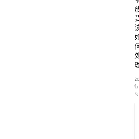
2
行
阅