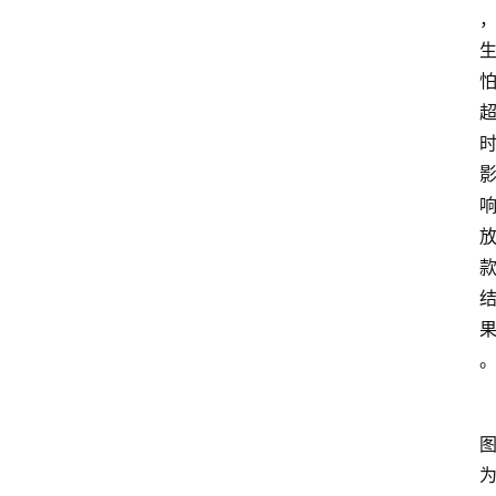
南
登录
注册
行
业
资
讯
口
子
交
流