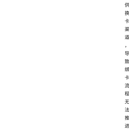
首
页
最
新
口
子
用
卡
指