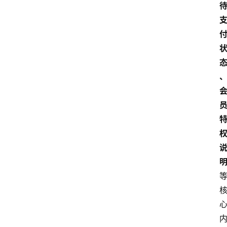
南
登录
注册
行
业
资
讯
口
子
交
流