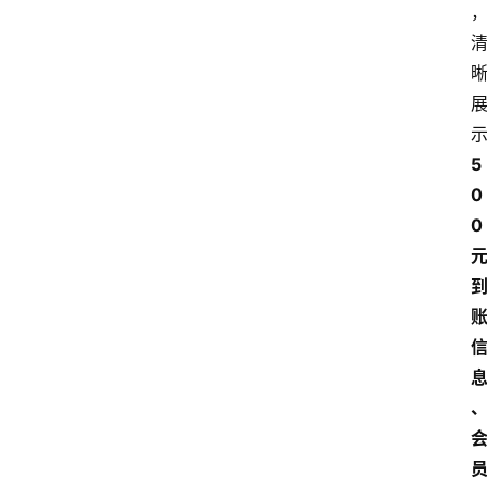
5
0
首
页
0 
最
新
口
子
用
卡
指