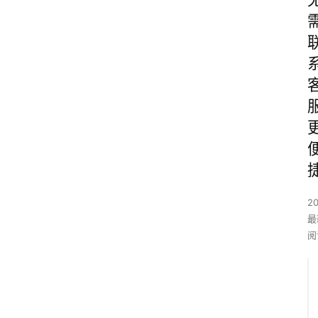
2
最
阅