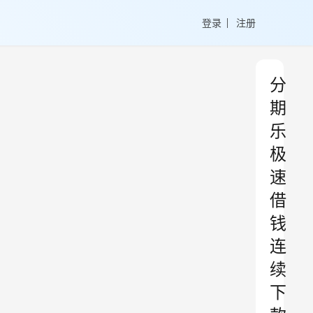
登录
注册
分
期
乐
极
速
借
钱
连
续
下