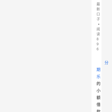
最
新
口
子
•
阅
读
8
9
6
分
期
乐
的
小
额
借
款