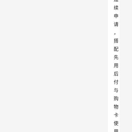
续
申
请
，
搭
配
先
用
后
付
与
购
物
卡
使
用