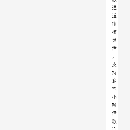
通
道
审
核
灵
活
，
支
持
多
笔
小
额
借
款
连