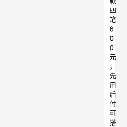
款
四
笔
6
0
0
元
，
先
用
后
付
可
搭