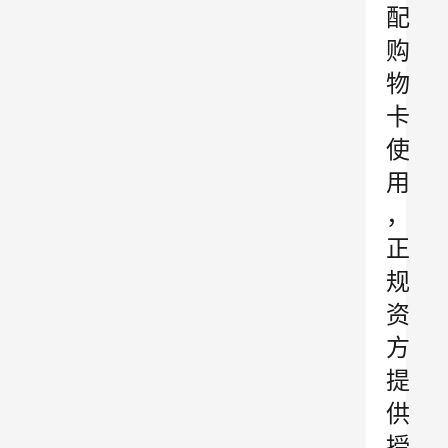
配
购
物
卡
使
用
，
正
规
资
方
提
供
授