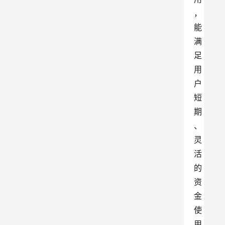
，
能
满
足
用
户
短
期
、
灵
活
的
资
金
使
用