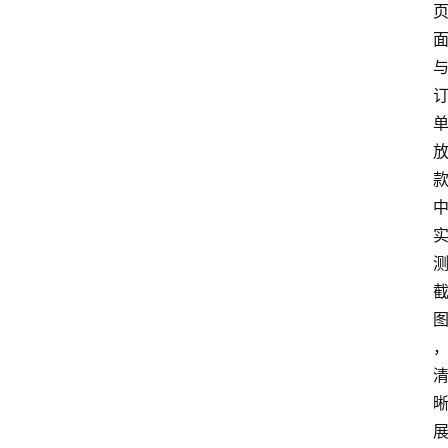
南
登录
注册
行
业
资
讯
口
子
交
流