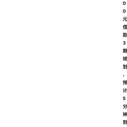
0
0 
款
3 
计
5 