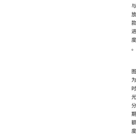
首
页
最
新
口
子
用
卡
指