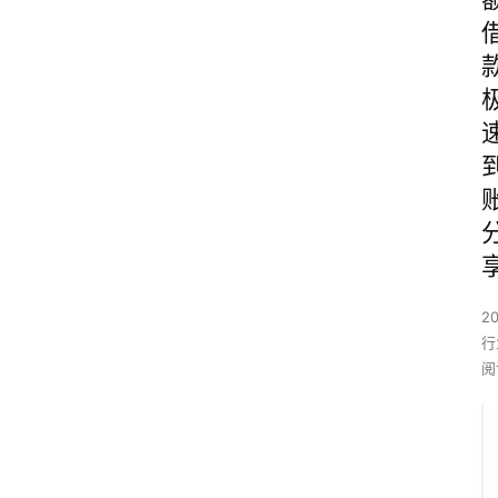
2
行
阅