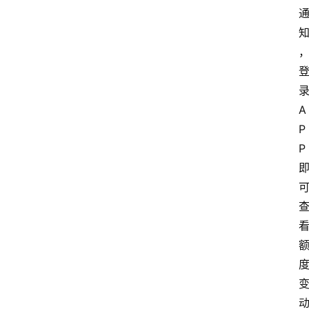
录
A
P
P 