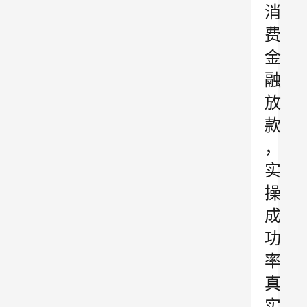
消
费
金
融
放
款
，
实
操
成
功
率
真
实