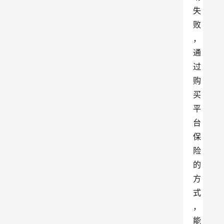
失
败
，
通
过
购
买
平
台
保
险
的
方
式
，
能