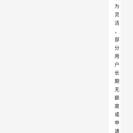
为
灵
活
，
部
分
用
户
长
期
无
额
度
或
申
请