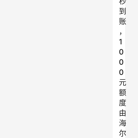
秒
到
账
，
1
0
0
0
元
额
度
由
海
尔