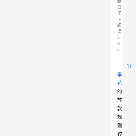
新
口
子
•
阅
读
5
3
5
宜
享
花
的
放
款
规
则
较