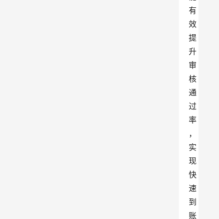
有
效
提
升
审
核
通
过
率
，
实
现
快
速
到
账