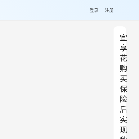
登录
注册
宜
享
花
购
买
保
险
后
实
现