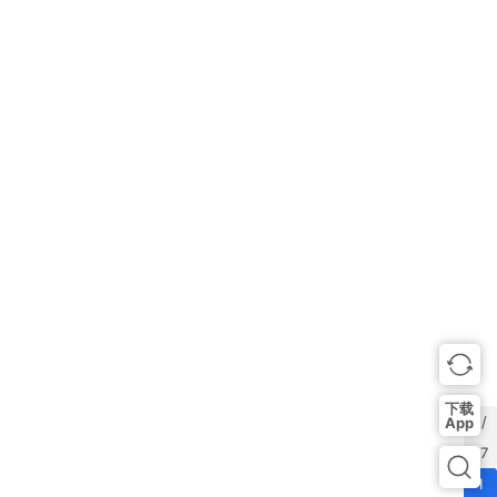
行
业
资
讯
口
子
交
流
下载
1 /
App
17
1