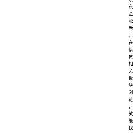
东
金
融
后
，
在
借
贷
相
关
板
块
浏
览
，
就
能
找