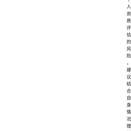
人
资
质
评
估
的
风
险
，
建
议
结
合
自
身
情
况
理