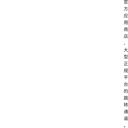
官
方
应
用
商
店
、
大
型
正
规
平
台
的
跳
转
通
道
。