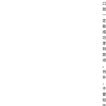
南
口
登录
注册
就
一
行
定
业
能
资
成
讯
功
拿
口
到
子
款
交
项
流
。
另
外
，
不
要
轻
信