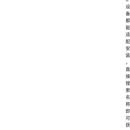
设
备
都
能
适
配
安
装
，
直
接
搜
索
名
称
即
可
获