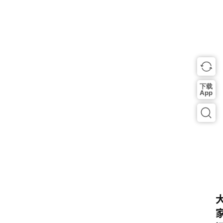
下载
App