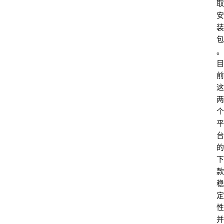
取
安
装
包
。
目
前
这
两
个
平
台
的
下
款
稳
定
性
并