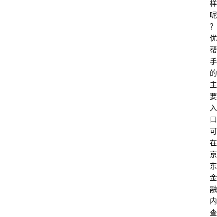
样
呢
？
优
帮
手
的
主
要
入
口
可
在
京
东
金
融
内
查