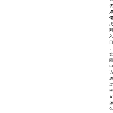
该
如
何
找
到
入
口
，
实
际
申
请
通
过
率
又
怎
么