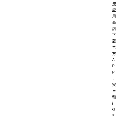
流
应
用
商
店
下
载
官
方 
A
P
P
，
安
卓
和 
i
O
S 