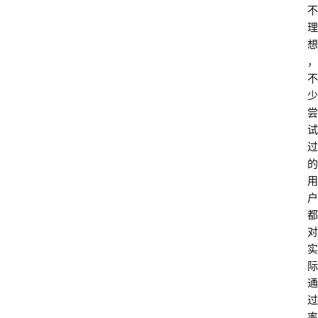
不
理
想
，
不
少
尝
试
过
的
用
户
都
对
实
际
通
过
率