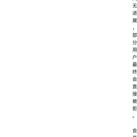
无
进
展
，
部
分
用
户
最
终
会
直
接
被
拒
。
会