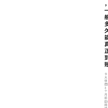
卡
大
侠
3
个
月
前
网