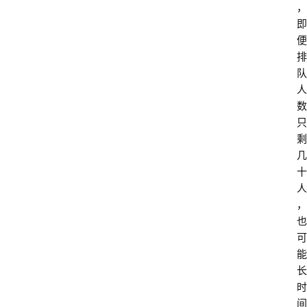
，
即
便
排
队
人
数
只
剩
几
十
人
，
也
可
能
长
时
间