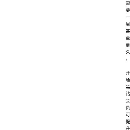
需
要
一
周
甚
至
更
久
。
开
通
黑
钻
会
员
可
提
升