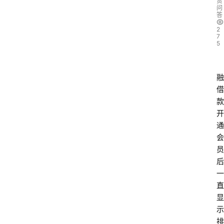
贷
问
答
2
7
5
融
借
款
开
通
会
员
后
一
直
显
示
排