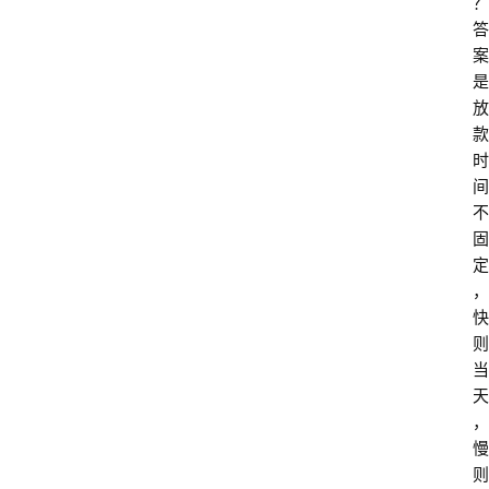
？
答
案
是
放
款
时
间
不
固
定
，
快
则
当
天
，
慢
则