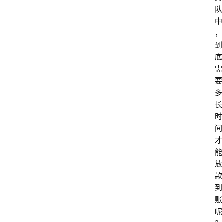
队
中
，
到
底
需
要
多
长
时
间
才
能
放
款
到
账
呢