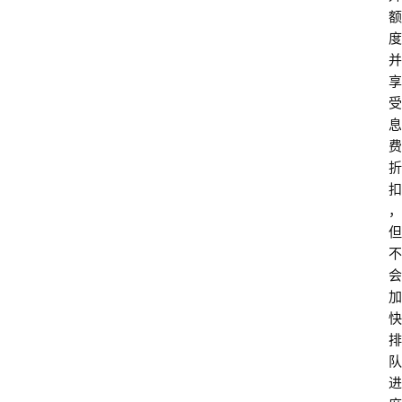
额
度
并
享
受
息
费
折
扣
，
但
不
会
加
快
排
队
进