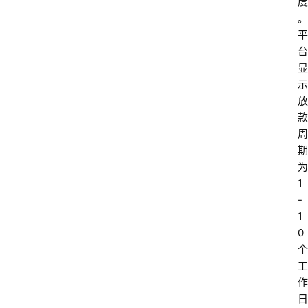
度
。
平
台
显
示
放
款
周
期
为 
1
-
1
0 
个
工
作
日