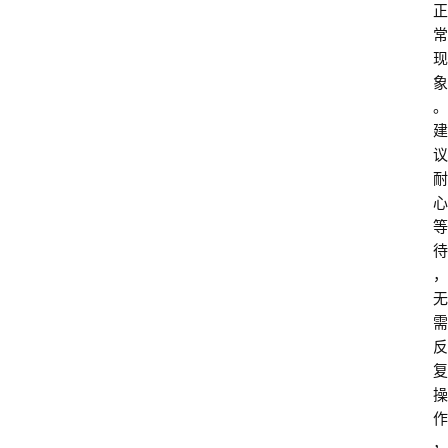
正
常
现
象
。
建
议
耐
心
等
待
，
无
需
反
复
操
作
，