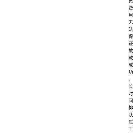
员
费
用
无
法
保
证
放
款
成
功
，
长
时
间
排
队
属
于