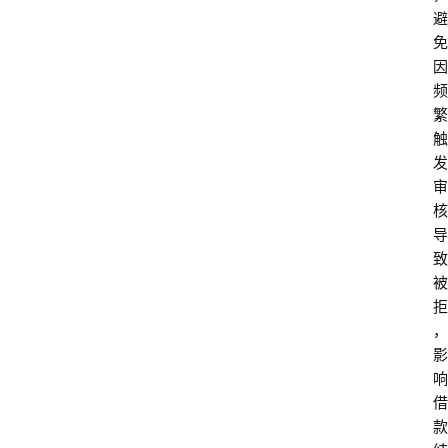
避
免
首
因
页
频
繁
触
最
发
新
审
口
核
子
导
致
用
被
卡
拒
指
，
南
登录
注册
影
响
行
借
业
款
资