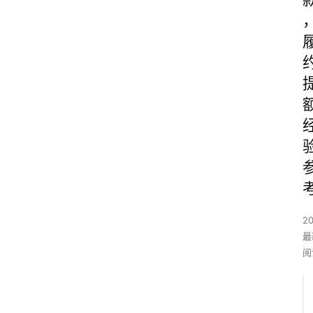
2
最
阅