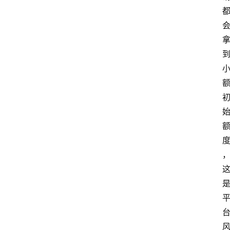
首
页
最
新
口
子
用
卡
指