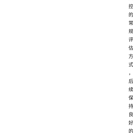
南
登录
注册
行
业
资
讯
口
子
交
流