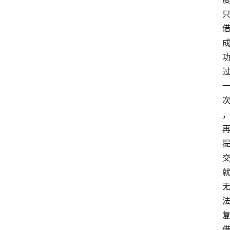
南
登录
注册
行
业
资
讯
口
子
交
流