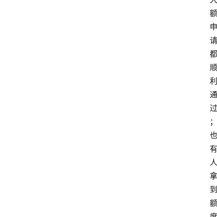
首
页
最
新
口
子
用
卡
指