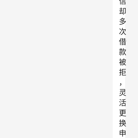
信
却
多
次
借
款
被
拒
，
灵
活
更
换
申