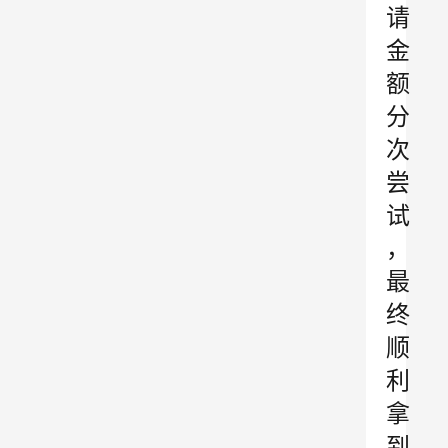
请
金
额
分
次
尝
试
，
最
终
顺
利
拿
到