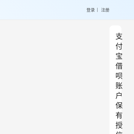
登录
注册
支
付
宝
借
呗
账
户
保
有
授