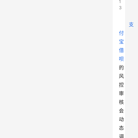
1
3
支
付
宝
借
呗
的
风
控
审
核
会
动
态
调