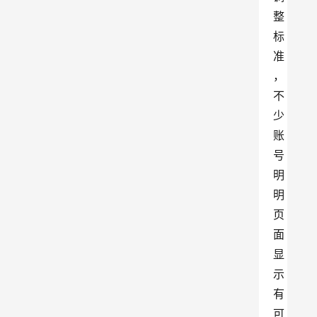
整
标
准
，
不
少
账
号
明
明
页
面
显
示
有
可