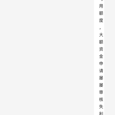
用
额
度
，
大
额
资
金
申
请
屡
屡
审
核
失
利