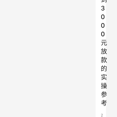
3
0
0
0
元
放
款
的
实
操
参
考
2