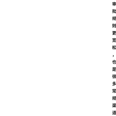
首
页
最
新
口
子
用
卡
指