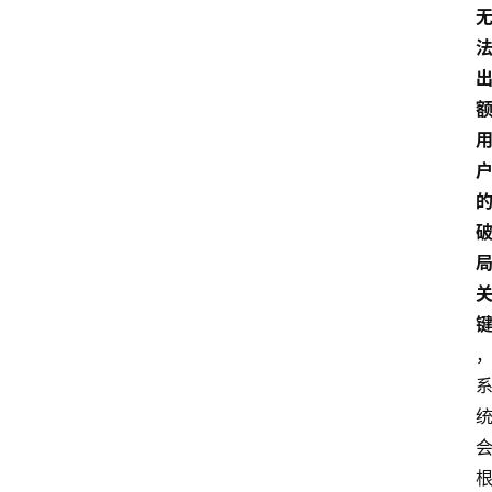
南
登录
注册
行
业
资
讯
口
子
交
流