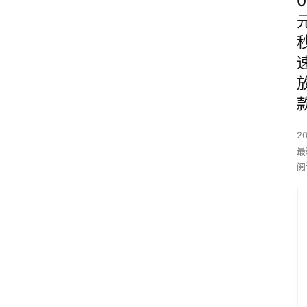
0
2
最
阅