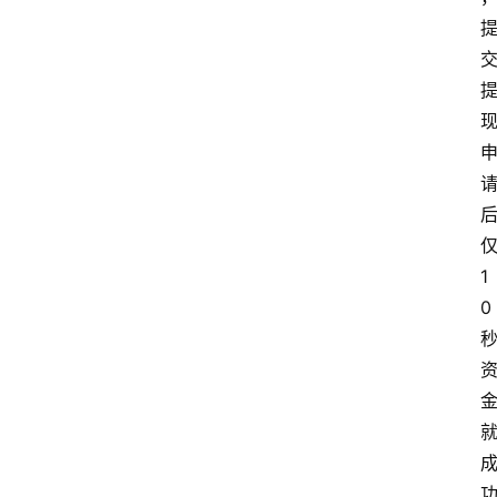
首
页
仅
1
最
0 
新
口
子
用
卡
指