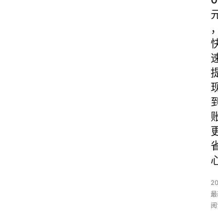
2
最
阅