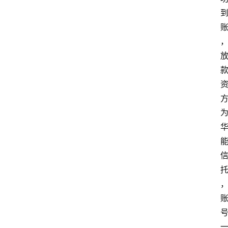
南
登录
注册
行
业
资
讯
口
子
交
流