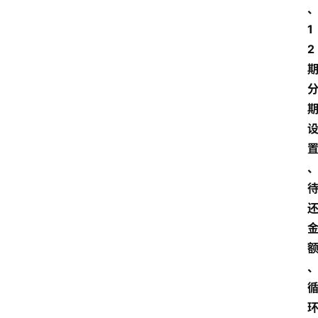
南
登录
注册
1
行
2 
业
资
讯
口
子
交
流