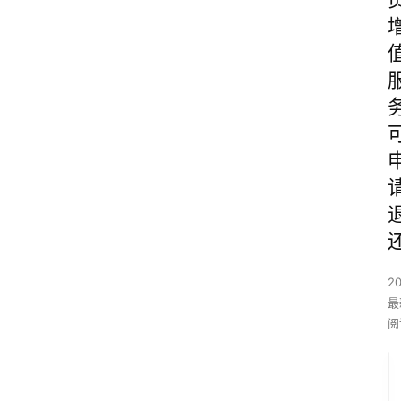
2
最
阅