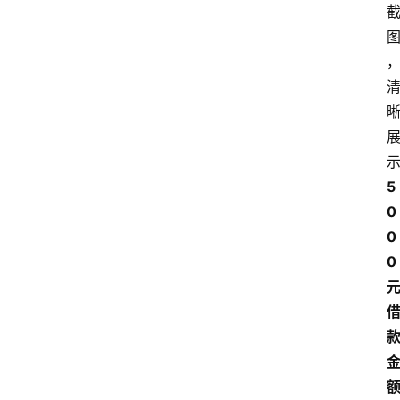
首
页
5
0
最
0
新
0 
口
子
用
卡
指