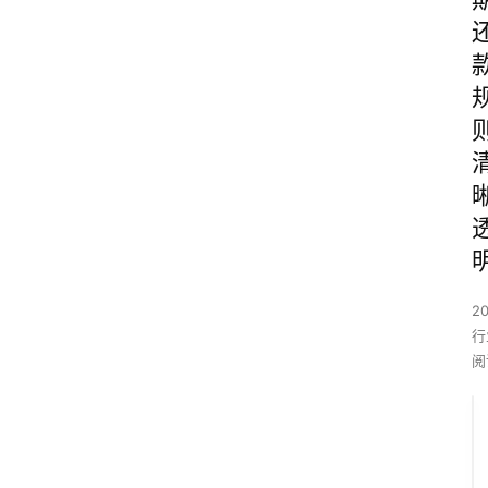
2
行
阅