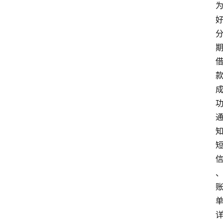
首
页
最
新
口
子
用
卡
指