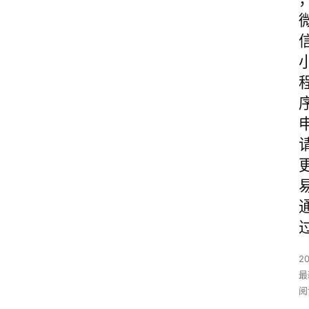
2
最
阅