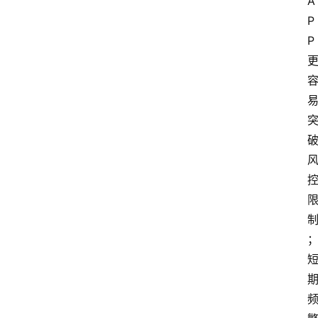
A
P
P 