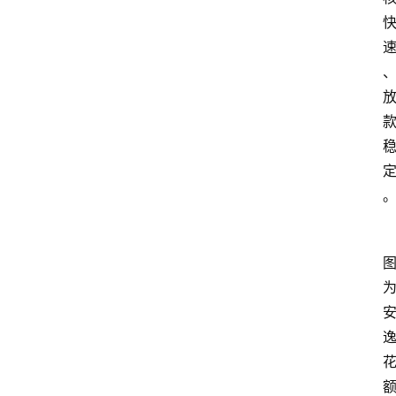
南
登录
注册
行
业
资
讯
口
子
交
流