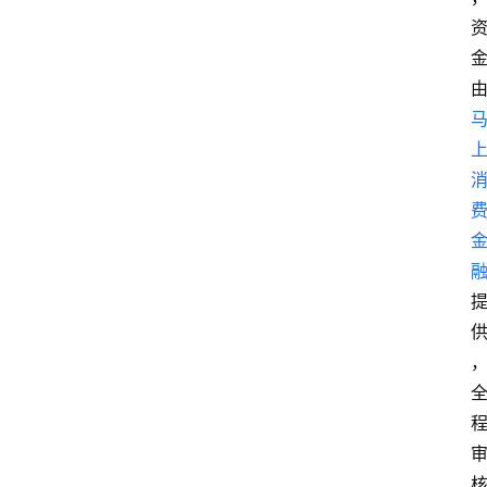
首
页
最
新
口
子
用
卡
指