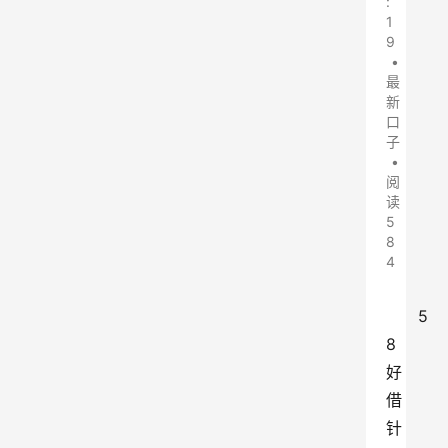
:
1
9
•
最
新
口
子
•
阅
读
5
8
4
5
8 
好
借
针