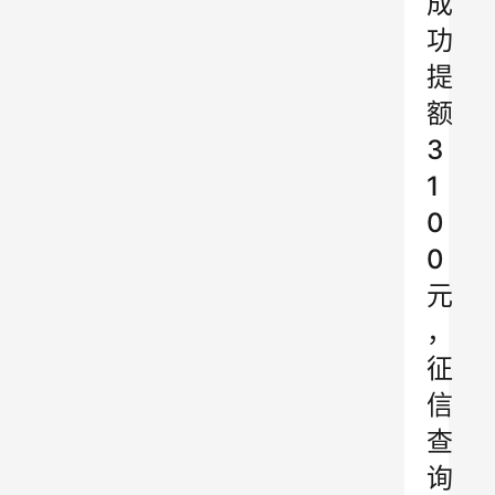
成
功
提
额
3
1
0
0
元
，
征
信
查
询