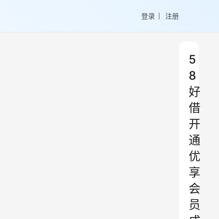
登录
注册
5
8
好
借
开
通
优
享
会
员