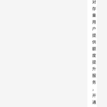
对
存
量
用
户
提
供
额
度
提
升
服
务
，
开
通