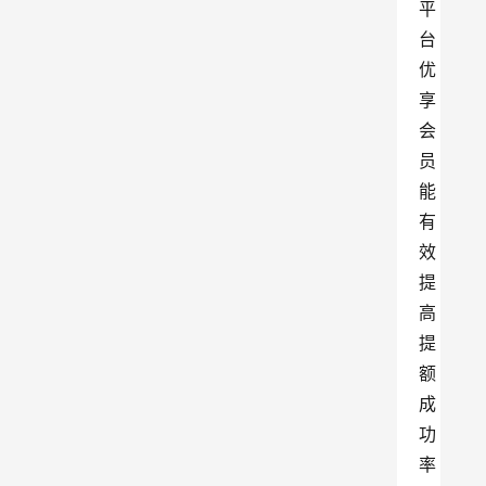
平
台
优
享
会
员
能
有
效
提
高
提
额
成
功
率