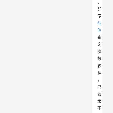
，
即
便
征
信
查
询
次
数
较
多
，
只
要
无
不