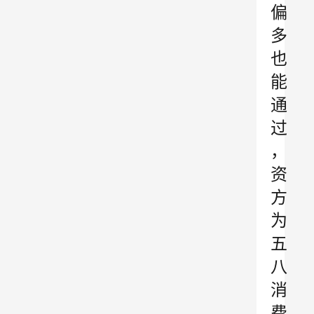
偏
多
也
能
通
过
，
资
方
为
五
八
消
费