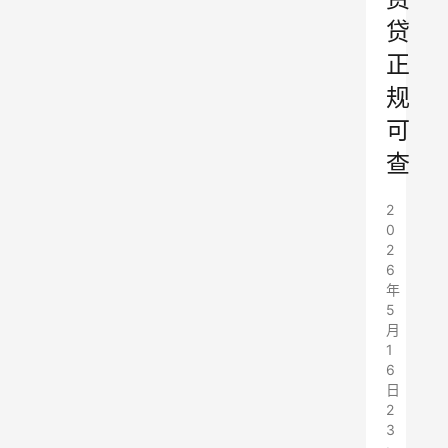
贷
正
规
可
查
2
0
2
6
年
5
月
1
6
日
2
3