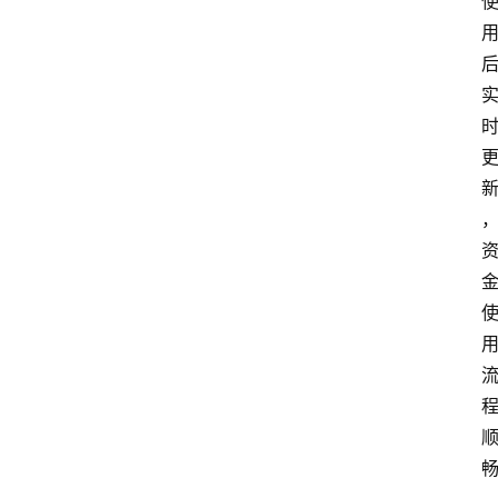
首
页
最
新
口
子
用
卡
指