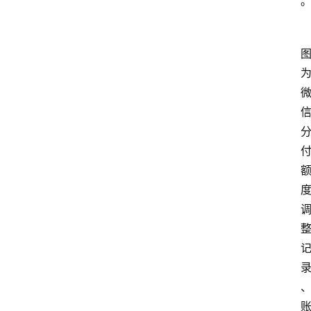
南
登录
注册
行
业
资
讯
口
子
交
流