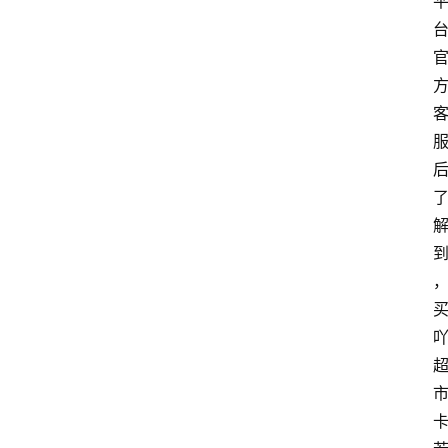
首
页
最
新
口
子
用
卡
指