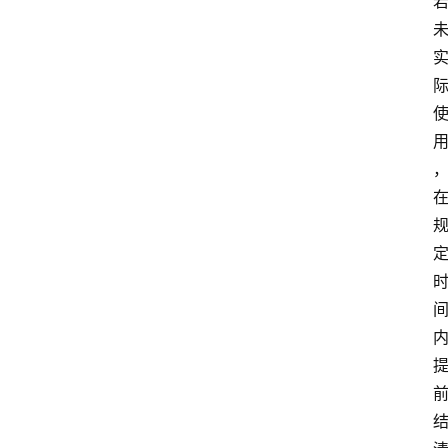
南
登录
注册
行
业
资
讯
口
子
交
流