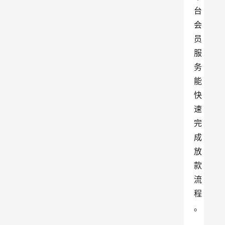
台
会
员
服
务
能
快
速
完
成
放
款
流
程
。