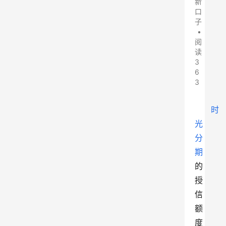
新
口
子
•
阅
读
3
6
3
时
光
分
期
的
授
信
额
度