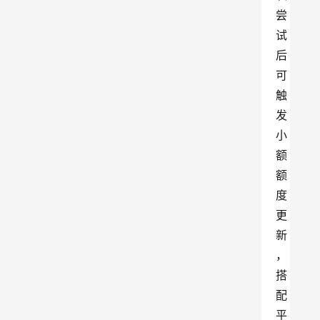
尝
试
后
可
触
发
小
额
额
度
更
新
，
搭
配
平