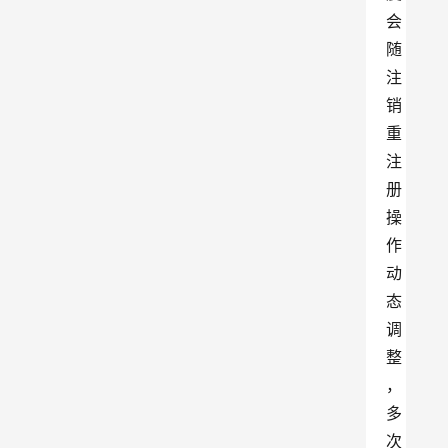
会
随
注
销
重
注
册
操
作
动
态
调
整
，
多
次