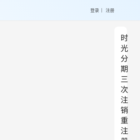
登录
注册
时
光
分
期
三
次
注
销
重
注