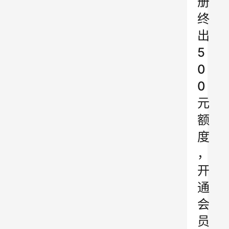
册
终
出
5
0
0
元
额
度
，
开
通
会
员