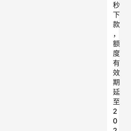
秒
下
款
，
额
度
有
效
期
延
至
2
0
2