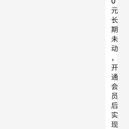
0
元
长
期
未
动
，
开
通
会
员
后
实
现