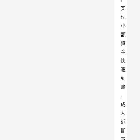
实
现
小
额
资
金
快
速
到
账
，
成
为
近
期
不