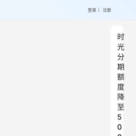
登录
注册
时
光
分
期
额
度
降
至
5
0