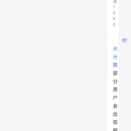
读
1
0
6
0
时
光
分
期
部
分
用
户
会
出
现
额