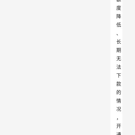
度
降
低
、
长
期
无
法
下
款
的
情
况
，
开
通