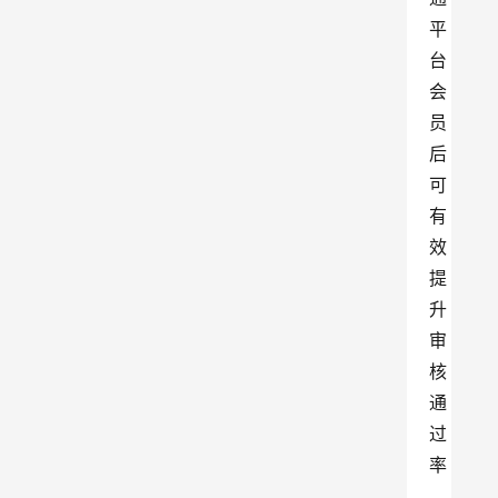
平
台
会
员
后
可
有
效
提
升
审
核
通
过
率
，