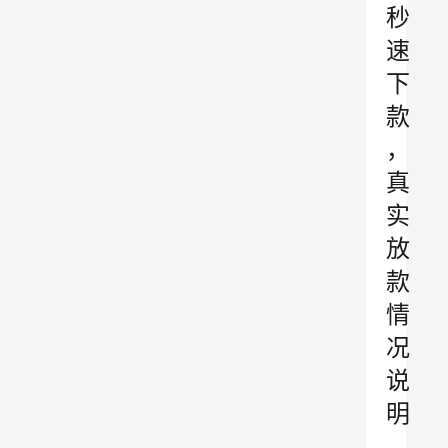
秒
速
下
款
，
真
实
放
款
情
况
说
明