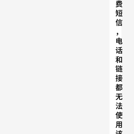
费
短
信
，
电
话
和
链
接
都
无
法
使
用
该