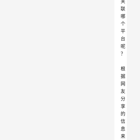
关
联
哪
个
平
台
呢
？
根
据
网
友
分
享
的
信
息
来