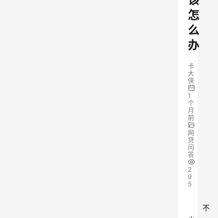
怎
么
办
卡
大
侠
1
个
月
前
网
贷
问
答
2
9
5
不