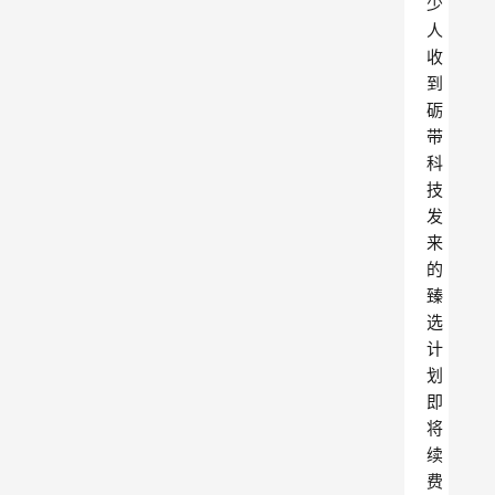
少
人
收
到
砺
带
科
技
发
来
的
臻
选
计
划
即
将
续
费