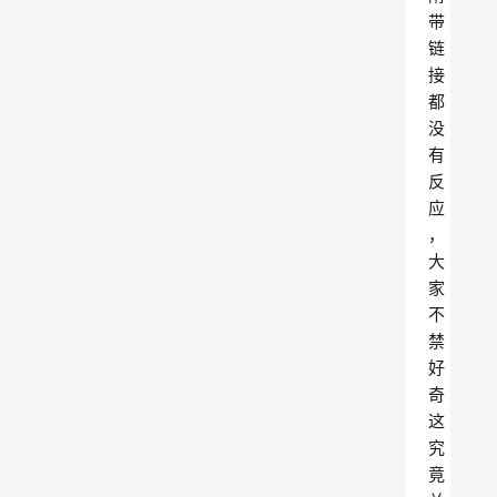
带
链
接
都
没
有
反
应
，
大
家
不
禁
好
奇
这
究
竟