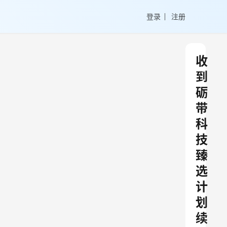
登录
注册
收
到
砺
带
科
技
臻
选
计
划
续