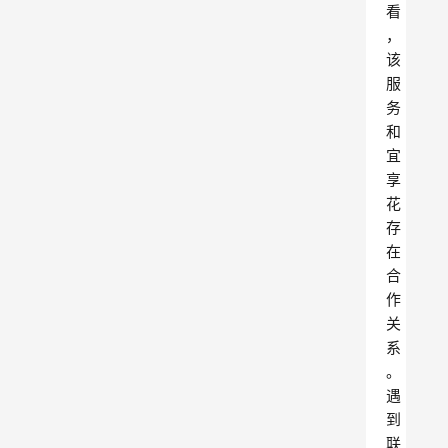
看
，
该
服
务
和
宜
享
花
存
在
合
作
关
系
。
遇
到
联