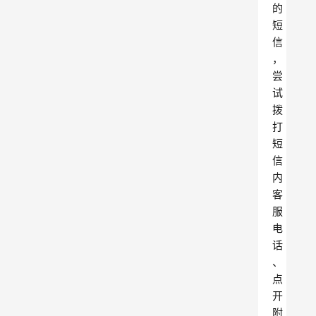
的
短
信
，
尝
试
拨
打
短
信
内
客
服
电
话
、
点
开
附