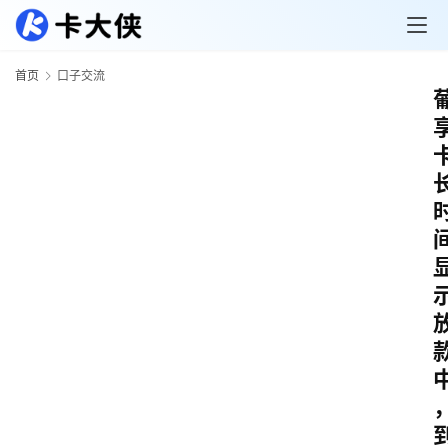
首页
口子交流