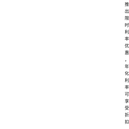
推
出
限
时
利
率
优
惠
，
年
化
利
率
可
享
受
折
扣
，