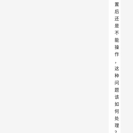
置
后
还
是
不
能
操
作
，
这
种
问
题
该
如
何
处
理
？