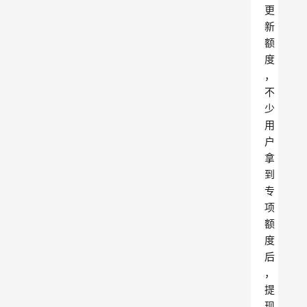
更
新
额
度
，
不
少
用
户
拿
到
专
项
额
度
后
，
提
现