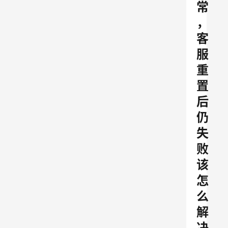
常
，
客
服
重
置
后
仍
失
败
该
怎
么
解
决