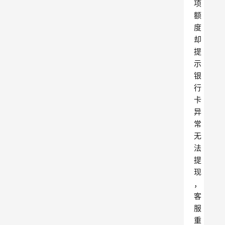
项
额
度
却
提
示
银
行
卡
异
常
无
法
提
现
，
客
服
重