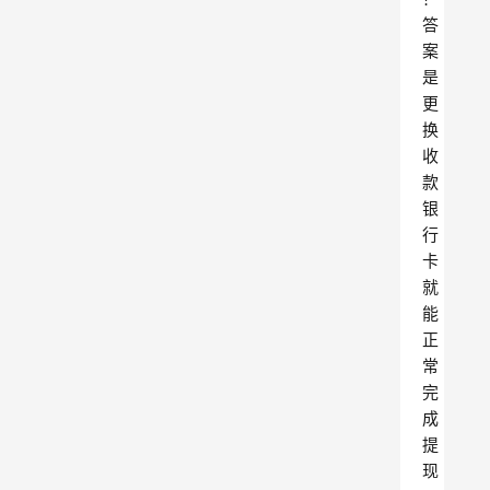
答
案
是
更
换
收
款
银
行
卡
就
能
正
常
完
成
提
现