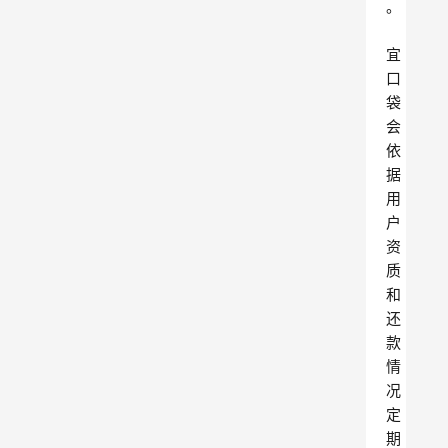
。
宜
口
袋
会
依
据
用
户
资
质
和
还
款
情
况
定
期