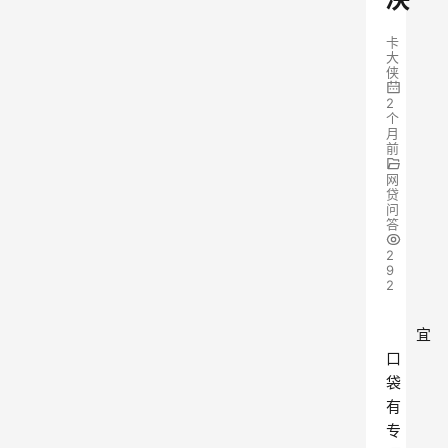
卡
大
侠
2
个
月
前
网
贷
问
答
2
9
2
宜
口
袋
有
专