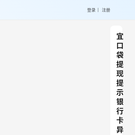
登录
注册
宜
口
袋
提
现
提
示
银
行
卡
异